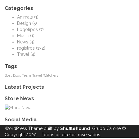
Categories
Animals
(1)
Design
(5)
Logotipos
(7)
Music
(1)
News
(4)
registros
(132)
Travel
(4)
Tags
Boat
Dogs
Team
Travel
Watchers
Latest Projects
Store News
Social Media
WordPress Theme built by
Shufflehound
.
Grupo Calone
©
Copyright 2020 – Todos os direitos reservados.