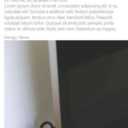
by
CROYAL
26 de janeiro de 2016
Lorem ipsum dolor sit amet, consectetur adipiscing elit. In eu
vulputate elit. Quisque a eleifend velit. Nullam pellentesque
ligula aliquam, tempus eros vitae, hendrerit tellus. Praesent
volutpat rutrum tortor. Quisque sit amet justo semper, porta
metus id, ultrices ante. Nulla sem sem, bibendum eu magna…
Design
,
News