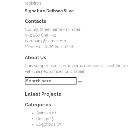
registros
Signature Deibson Silva
Contacts
County, Street name - number
032 267 899 442
company@name.com
Mon.-Fri.: 10-20 Sun.: 12-16
About Us
Duis semper mauris vitae purus rhoncus suscipit. Nunc dic
vehicula nec, ultrices quis sapien.
Latest Projects
Categories
Animals
(1)
Design
(5)
Logotipos
(7)