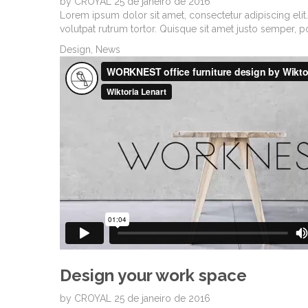
by
CROYAL
25 de janeiro de 2016
Lorem ipsum dolor sit amet, consectetur adipiscing elit. 
volutpat rutrum tortor. Quisque sit amet justo semper, 
Design
,
News
Design your work space
by
CROYAL
25 de janeiro de 2016