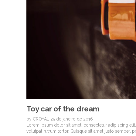
Toy car of the dream
by
CROYAL
25 de janeiro de 2016
Lorem ipsum dolor sit amet, consectetur adipiscing elit. 
volutpat rutrum tortor. Quisque sit amet justo semper, 