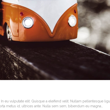
In eu vulputate elit. Quisque a eleifend velit. Nullam pellentesque ligu
porta metus id, ultrices ante. Nulla sem sem, bibendum eu magna…