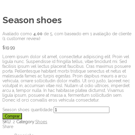
Season shoes
Avaliado como
4.00
de 5, com baseado em
1
avaliação de cliente
(
1
customer review)
$
19.99
Lorem ipsum dolor sit amet, consectetur adipiscing elit. Proin vel
ligula nunc. Suspendisse id fringilla tellus, vitae tincidunt mi. Sed
facilisis ipsum vel lectus placerat faucibus. Cras maximus posuere
porta. Pellentesque habitant morbi tristique senectus et netus et
malesuada fames ac turpis egestas. Proin dapibus mauris a arcu
vehicula, ornare sollicitudin dolor mattis. Ut orci justo, laoreet nec
volutpat in, accumsan vitae nisl. Nullam ut odio ultrices, imperdiet
arcu a, tempor nulla. In hac habitasse platea dictumst. Vivamus
ligula ipsum, posuere at massa a, fermentum sollicitudin sem.
Donec id orci convallis eros vehicula consectetur.
Season shoes quantidade
Comprar
SKU:
2
Category:
Shoes
Share