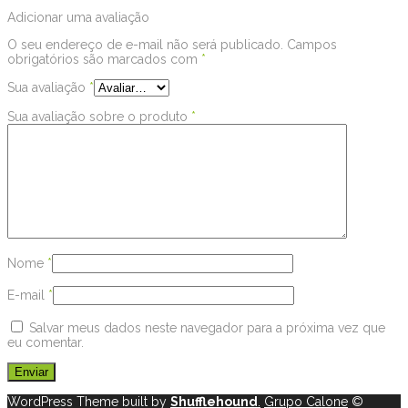
Adicionar uma avaliação
O seu endereço de e-mail não será publicado.
Campos
obrigatórios são marcados com
*
Sua avaliação
*
Sua avaliação sobre o produto
*
Nome
*
E-mail
*
Salvar meus dados neste navegador para a próxima vez que
eu comentar.
WordPress Theme built by
Shufflehound
.
Grupo Calone
©