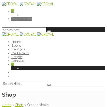
0
Toggle menu
Home
Sobre
Serviços
Certificado
Preços
Contato
0
Shop
Home
>
Shop
>
Season shoes