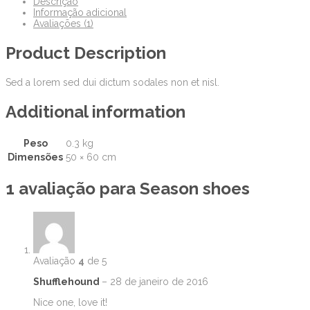
Descrição
Informação adicional
Avaliações (1)
Product Description
Sed a lorem sed dui dictum sodales non et nisl.
Additional information
Peso
0.3 kg
Dimensões
50 × 60 cm
1 avaliação para
Season shoes
Avaliação
4
de 5
Shufflehound
–
28 de janeiro de 2016
Nice one, love it!