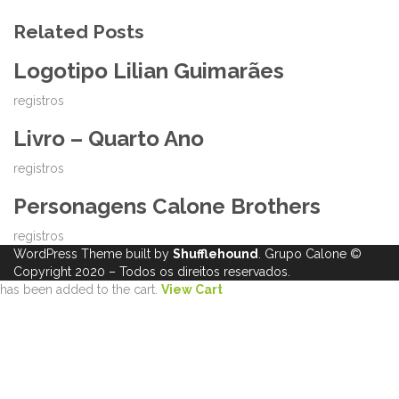
Related Posts
Logotipo Lilian Guimarães
registros
Livro – Quarto Ano
registros
Personagens Calone Brothers
registros
WordPress Theme built by
Shufflehound
.
Grupo Calone
©
Copyright 2020 – Todos os direitos reservados.
has been added to the cart.
View Cart