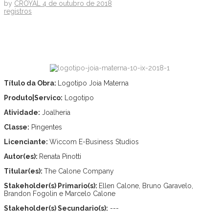
by
CROYAL
4 de outubro de 2018
registros
Título da Obra:
Logotipo Joia Materna
Produto|Servico:
Logotipo
Atividade:
Joalheria
Classe:
Pingentes
Licenciante:
Wiccom E-Business Studios
Autor(es):
Renata Pinotti
Titular(es):
The Calone Company
Stakeholder(s) Primario(s):
Ellen Calone, Bruno Garavelo,
Brandon Fogolin e Marcelo Calone
Stakeholder(s) Secundario(s):
---