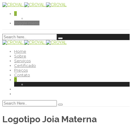
0
Toggle menu
Home
Sobre
Serviços
Certificado
Preços
Contato
0
Logotipo Joia Materna