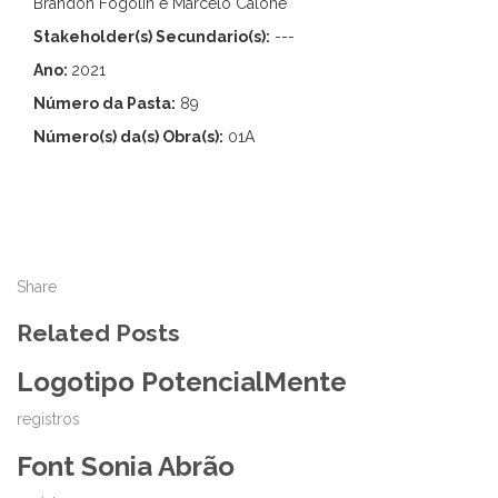
Brandon Fogolin e Marcelo Calone
Stakeholder(s) Secundario(s):
---
Ano:
2021
Número da Pasta:
89
Número(s) da(s) Obra(s):
01A
Share
Related Posts
Logotipo PotencialMente
registros
Font Sonia Abrão