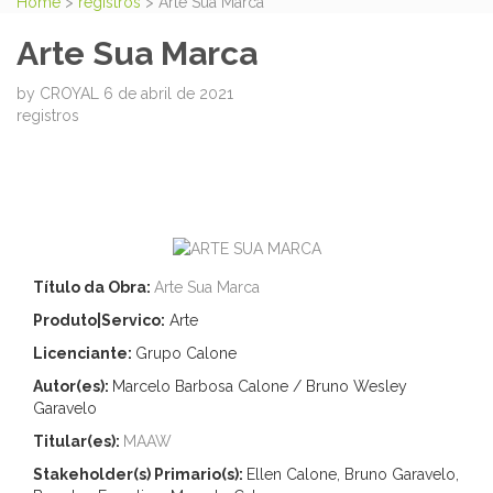
Home
>
registros
>
Arte Sua Marca
Arte Sua Marca
by
CROYAL
6 de abril de 2021
registros
Título da Obra:
Arte Sua Marca
Produto|Servico:
Arte
Licenciante:
Grupo Calone
Autor(es):
Marcelo Barbosa Calone / Bruno Wesley
Garavelo
Titular(es):
MAAW
Stakeholder(s) Primario(s):
Ellen Calone, Bruno Garavelo,